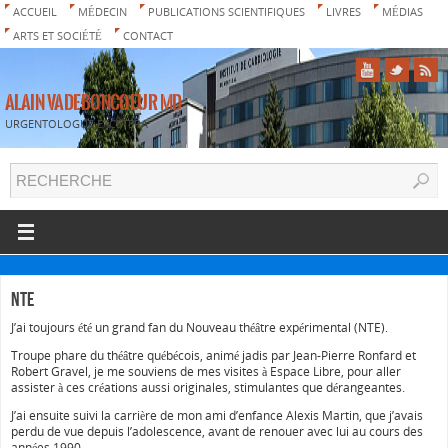
ACCUEIL
MÉDECIN
PUBLICATIONS SCIENTIFIQUES
LIVRES
MÉDIAS
ARTS ET SOCIÉTÉ
CONTACT
ALAIN VADEBONCOEUR MD
URGENTOLOGUE EXCETERA
NTE
J’ai toujours été un grand fan du Nouveau théâtre expérimental (NTE).
Troupe phare du théâtre québécois, animé jadis par Jean-Pierre Ronfard et
Robert Gravel, je me souviens de mes visites à Espace Libre, pour aller
assister à ces créations aussi originales, stimulantes que dérangeantes.
J’ai ensuite suivi la carrière de mon ami d’enfance Alexis Martin, que j’avais
perdu de vue depuis l’adolescence, avant de renouer avec lui au cours des
années 1990.