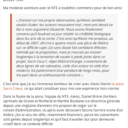
Ma modeste aventure avec le NTE a toutefois commencé pour de bon ainsi:
« J’insistai sur ma propre observation, qu’Alexis semblait
vouloir éluder: les acteurs mouraient mal ; mon ami devait se
fier à mon argument d’autorité. Nous avons finalement
convenu qu’il faudrait un jour rétablir la crédibilité biologique
dans les arts de la scène. C’est ainsi qu’Alexis me proposa, au
début de 2007, d’écrire à quatre mains une pièce de théâtre
sur ce difficile sujet. J’ai sans doute fait semblant d’hésiter,
intimidé par la proposition, mais je n’aurais pu résister
longtemps à la tentation de sauter à pieds joints dans ce
projet. Sacré-Cœur1, objet théâtral étrange, croisement de
deux lignes de vie raboutées, celle d’un acteur et celle d’un
médecin, fut patiemment tissé pendant de longs mois, pour
ma part dans un enthousiasme constant. »
C’est ainsi que j’ai eu l’immense bonheur de créer avec Alexis Martin
la pièce
Sacré-Coeur
, ce qui allait constituer pour moi une expérience hors-norme.
Dans la foulée de la pièce, l’équipe du NTE, Alexis, Daniel Brière (héritiers
spirituels de Gravel et Ronfard) et Marthe Bouliane (co-directrice générale
depuis une vingtaine d’années) m’a proposé de siéger sur le
conseil d’administration, où après avoir découvert fasciné l’arrière-scène d’un
théâtre, j’en ai vécu les défis, notamment financiers, parce les subventions
sont gelées depuis longtemps et qu’il faut travailler dur pour demeurer
créatif dans ce contexte difficile.