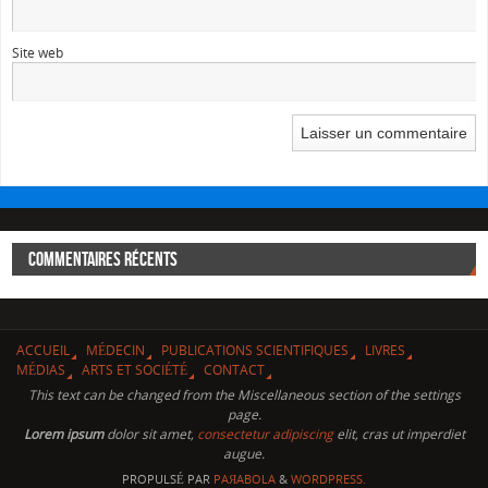
Site web
COMMENTAIRES RÉCENTS
ACCUEIL
MÉDECIN
PUBLICATIONS SCIENTIFIQUES
LIVRES
MÉDIAS
ARTS ET SOCIÉTÉ
CONTACT
This text can be changed from the Miscellaneous section of the settings
page.
Lorem ipsum
dolor sit amet,
consectetur adipiscing
elit, cras ut imperdiet
augue.
PROPULSÉ PAR
PAЯABOLA
&
WORDPRESS.