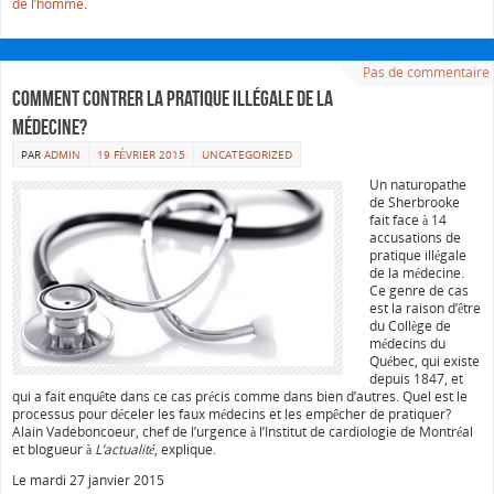
de l’homme
.
Pas de commentaire
Comment contrer la pratique illégale de la
médecine?
PAR
ADMIN
19 FÉVRIER 2015
UNCATEGORIZED
Un naturopathe
de Sherbrooke
fait face à 14
accusations de
pratique illégale
de la médecine.
Ce genre de cas
est la raison d’être
du Collège de
médecins du
Québec, qui existe
depuis 1847, et
qui a fait enquête dans ce cas précis comme dans bien d’autres. Quel est le
processus pour déceler les faux médecins et les empêcher de pratiquer?
Alain Vadeboncoeur, chef de l’urgence à l’Institut de cardiologie de Montréal
et blogueur à
L’actualité
, explique.
Le mardi 27 janvier 2015