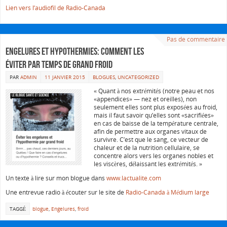
Lien vers l’audiofil de Radio-Canada
Pas de commentaire
Engelures et hypothermies: comment les
éviter par temps de grand froid
PAR
ADMIN
11 JANVIER 2015
BLOGUES
,
UNCATEGORIZED
« Quant à nos extrémités (notre peau et nos
«appendices» — nez et oreilles), non
seulement elles sont plus exposées au froid,
mais il faut savoir qu’elles sont «sacrifiées»
en cas de baisse de la température centrale,
afin de permettre aux organes vitaux de
survivre. C’est que le sang, ce vecteur de
chaleur et de la nutrition cellulaire, se
concentre alors vers les organes nobles et
les viscères, délaissant les extrémités. »
Un texte à lire sur mon blogue dans
www.lactualite.com
Une entrevue radio à écouter sur le site de
Radio-Canada à Médium large
TAGGÉ
blogue
,
Engelures
,
froid