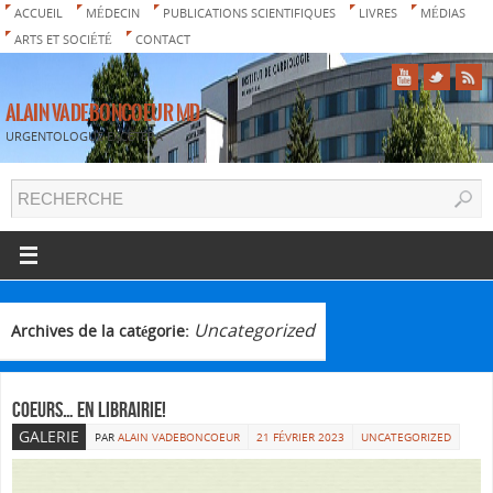
ACCUEIL
MÉDECIN
PUBLICATIONS SCIENTIFIQUES
LIVRES
MÉDIAS
ARTS ET SOCIÉTÉ
CONTACT
ALAIN VADEBONCOEUR MD
URGENTOLOGUE EXCETERA
Uncategorized
Archives de la catégorie:
COEURS… en librairie!
GALERIE
PAR
ALAIN VADEBONCOEUR
21 FÉVRIER 2023
UNCATEGORIZED